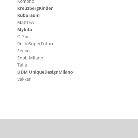
Komono
KreuzbergKinder
Kuboraum
Matttew
Mykita
O-Six
RestoSuperFuture
Seeoo
Snob Milano
Talla
UDM UniqueDesignMilano
Vakker