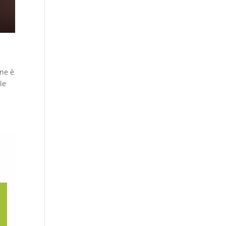
one è
le